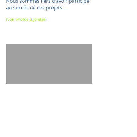
Nous sommes fiers d'avoir participé
au succês de ces projets...
(voir photos ci-jointes
)
Les attaches Supertek