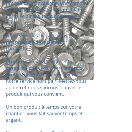
produit de quincaillerie, une gamme
de mèches à métal, à béton et lame
abrasive ainsi que de nombreux
accessoires.
Nous sommes fiers de vous offrir
des produits de qualité à prix
compétitif.
Procurez-vous l'efficacité et la
durabilité pour vos divers travaux,
profitez de notre expertise et de
notre service hors pair. Mettez-nous
au défi et nous saurons trouver le
produit qui vous convient.
Un bon produit à temps sur votre
chantier, vous fait sauver temps et
argent.