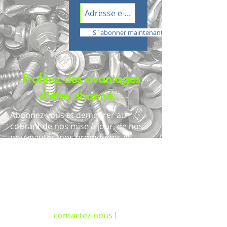
S`abonner maintenant
Profitez des avantages
d'être abonné...
Abonnez-vous et demeurer au
courant de nos mise à jour, de nos
nouveautés, nos promotions et
autres informations pertinentes
suceptibles de vous intéresser.
Si vous ne désirez pas devenir un
abonné, mais que vous avez besoin
d’aide pour un problème en
particulier,
contactez-nous !